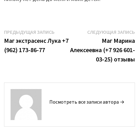
Навигация
Предыдущая
С
ПРЕДЫДУЩАЯ ЗАПИСЬ
СЛЕДУЮЩАЯ ЗАПИСЬ
запись:
з
Маг экстрасенс Лука +7
Маг Марина
по
(962) 173-86-77
Алексеевна (+7 926 601-
записям
03-25) отзывы
Посмотреть все записи автора →