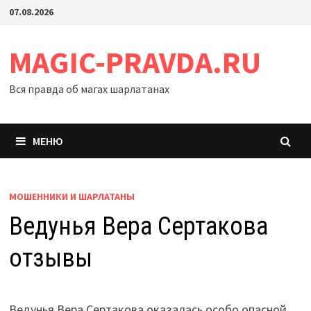
Перейти
07.08.2026
к
содержимому
MAGIC-PRAVDA.RU
Вся правда об магах шарлатанах
МЕНЮ
МОШЕННИКИ И ШАРЛАТАНЫ
Ведунья Вера Сертакова
отзывы
Ведунья Вера Сертакова оказалась особо опасной