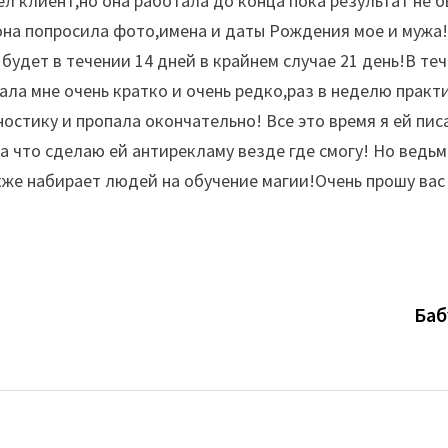
тел клиент,но она работала до конца пока результат не
 она попросила фото,имена и даты Рождения мое и мужа
 будет в течении 14 дней в крайнем случае 21 день!В те
ла мне очень кратко и очень редко,раз в неделю практи
ностику и пропала окончательно! Все это время я ей пис
а что сделаю ей антирекламу везде где смогу! Но ведьм
акже набирает людей на обучение магии!Очень прошу вас
Баб