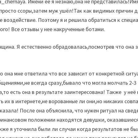
a_chernaya.
Имени ее я незнаю,она не представилась!Имя
 просто ссоры,затем муж ушёл!Так как видимых причин д
воздействие. Поэтому я и решила обратиться к специали
ого! Все отзывы у нее накрученные ботами.
енщина. Я естественно обрадовалась,посмотрев что она 
о она мне ответила что все зависит от конкретной ситу
щениями,не всегда сразу,бывало что могла молчать 2-3
а,то есть она в результате заинтересована! Также
у неё
 их в интернете,не ворованные ли они,но никаких совп
азала! После она объяснила, что нужен ритуал на свед
 финансовом положении находятся девушки, оказавшиеся
акже я уточнила были ли случаи когда результатов не б