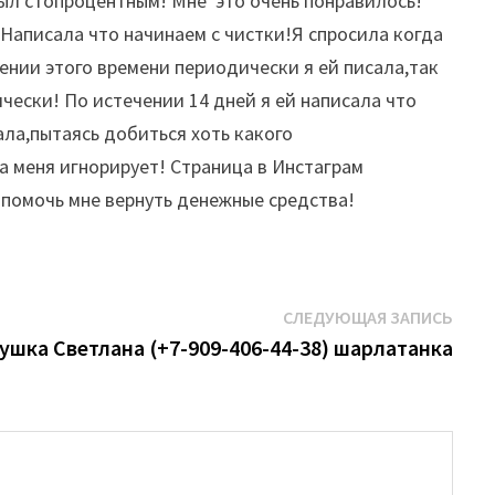
 был стопроцентным! Мне
это очень понравилось!
!Написала что начинаем с чистки!Я спросила когда
чении этого времени периодически я ей писала,так
чески! По истечении 14 дней я ей написала что
ала,пытаясь добиться хоть какого
а меня игнорирует! Страница в Инстаграм
 помочь мне вернуть денежные средства!
Сле
СЛЕДУЮЩАЯ ЗАПИСЬ
запи
ушка Светлана (+7-909-406-44-38) шарлатанка