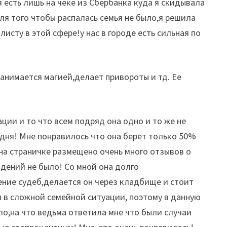
 есть лишь на чеке из Сбербанка куда я скидывала
ля того чтобы распалась семья не было,я решила
сту в этой сфере!у нас в городе есть сильная по
занимается магией,делает привороты и тд. Ее
ации и то что всем подряд она одно и то же не
 дня! Мне понравилось что она берет только 50%
 на страничке размещено очень много отзывов о
адений не было! Со мной она долго
ение судеб,делается он через кладбище и стоит
 в сложной семейной ситуации, поэтому в данную
ыло,на что ведьма ответила мне что были случаи