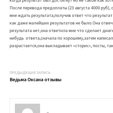
когда результат был достигнут но не такой как хо
После перевода предоплаты (23 августа 4000 руб),
мне ждать результата,получив ответ что результат
как даже малейших результатов не было.Она отвеча
результата нет,она ответила мне что сделает диаг
нибудь
ответа,сначала по хорошему,затем написал
разрастается,она выкладывает «сторис», посты, т
Навигация
Предыдущая
ПРЕДЫДУЩАЯ ЗАПИСЬ
запись:
Ведьма Оксана отзывы
по
записям