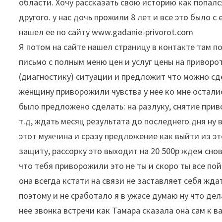
области. Хочу рассказать свою историю как попал
другого. у нас дочь прожили 8 лет и все это было 
нашел ее по сайту www.gadanie-privorot.com
Я потом на сайте нашел страницу в контакте там п
письмо с полным меню цен и услуг цены на приворо
(диагностику) ситуации и предложит что можно с
женщину приворожили чувства у нее ко мне остались
было предложено сделать: на разлуку, снятие прив
т.д, ждать месяц результата до последнего дня ну
этот мужчина и сразу предложение как выйти из э
защиту, рассорку это выходит на 20 500р ждем снов
что тебя приворожили это не ты и скоро ты все п
она всегда кстати на связи не заставляет себя жда
поэтому и не сработало я в ужасе думаю ну что дел
нее звонка встречи как Тамара сказала она сам к 