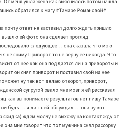
и. От меня ушла жена как выяснилось потом нашла
чаявшись обратился к магу #Тамаре Романовой#
на почту ответ не заставил долго ждать пришло
 я вышлю ей фото она сделает прогляд
а последовало следующее… она сказала что мою
 я не сниму Приворот то не верну ее никогда. Что
висит от нее как она поддается ли на привороты и
ворит он снял приворот и поставил свой на нее
поможет ну так вот делаю отворот, приворот,
ажданской супругой рвало мне мозг я ей рассказал
яц как вы понимаете результатов нет пишу Тамаре
у ни будь … я да с ней обсуждал … она ну вот
 р скидка) ждем молчу не выхожу на контакт жду от
е она мне говорит что тот мужчина снял рассорку