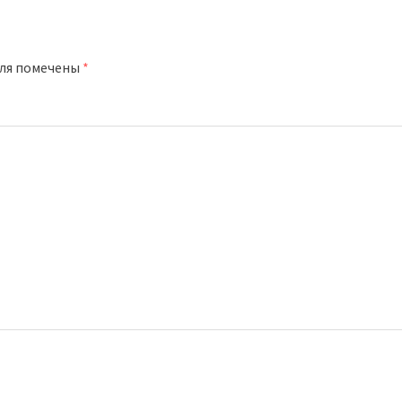
оля помечены
*