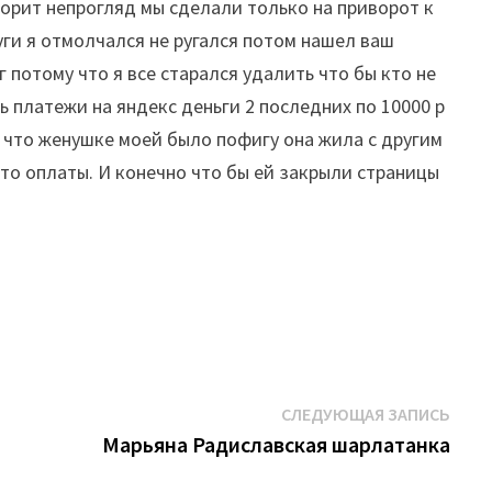
ворит непрогляд мы сделали только на приворот к
луги я отмолчался не ругался потом нашел ваш
 потому что я все старался удалить что бы кто не
ь платежи на яндекс деньги 2 последних по 10000 р
у что женушке моей было пофигу она жила с другим
ото оплаты. И конечно что бы ей закрыли страницы
Сле
СЛЕДУЮЩАЯ ЗАПИСЬ
запи
Марьяна Радиславская шарлатанка