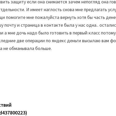
авить защиту если она снимается зачем непогляд она го
отдельности. И имеет наглость снова мне предлагать ус
щи помогите мне пожалуйста вернуть хотя бы часть денег
 почту и страница в контакте была у нас одна.. осталис
ми а мне дочь надо было готовить в первый класс потом
оследние две операции по яндекс деньги высылаю вам ф
на не обманывала больше.
ствий
d437800223)