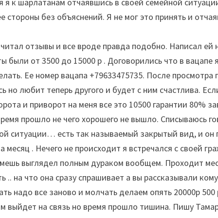
ся я к шарлатанам отчаявшись в своей семейной ситуаци
с ее стороны без объяснений. Я не мог это принять и от
очитал отзывы и все вроде правда подобно. Написал ей 
ты были от 3500 до 15000 р . Договорились что в вацапе
делать. Ее номер вацапа +79633475735. После просмотр
 но любит теперь другого и будет с ним счастлива. Если
орота и приворот на меня все это 10500 гарантии 80% за
 время прошло не чего хорошего не вышло. Списываюсь го
той ситуации… есть так называемый закрытый вид, и он 
а месяц . Нечего не происходит я встречался с своей гр
оймешь выглядел полным дураком вообщем. Проходит мес
ть .. на что она сразу спрашивает а вы рассказывали ком
ать надо все заново и молчать делаем опять 20000р 500
вам выйдет на связь но время прошло тишина. Пишу Тамар