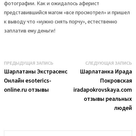
фотографии. Как и ожидалось аферист
представившийся магом «все просмотрел» и пришел
к выводу что «нужно снять порчу», естественно
заплатив ему деньги!
Навигация
Предыдущая
С
ПРЕДЫДУЩАЯ ЗАПИСЬ
СЛЕДУЮЩАЯ ЗАПИСЬ
запись:
з
Шарлатаны Экстрасенс
Шарлатанка Ирада
по
Онлайн esoterics-
Покровская
записям
online.ru отзывы
iradapokrovskaya.com
отзывы реальных
людей