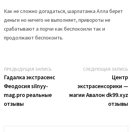
Как не сложно догадаться, шарлатанка Алла берет
деньги но ничего не выполняет, привороты не
срабатывают а порчи как беспокоили так и
продолжают беспокоить.
Навигация
Предыдущая
С
ПРЕДЫДУЩАЯ ЗАПИСЬ
СЛЕДУЮЩАЯ ЗАПИСЬ
запись:
з
Гадалка экстрасенс
Центр
по
Феодосия silnyy-
экстрасенсорики —
записям
mag.pro реальные
магии Авалон dk99.xyz
отзывы
отзывы