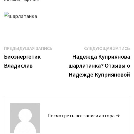
Навигация
Предыдущая
С
ПРЕДЫДУЩАЯ ЗАПИСЬ
СЛЕДУЮЩАЯ ЗАПИСЬ
запись:
з
Биоэнергетик
Надежда Куприянова
по
Владислав
шарлатанка? Отзывы о
записям
Надежде Куприяновой
Посмотреть все записи автора →