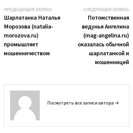
Навигация
Предыдущая
С
ПРЕДЫДУЩАЯ ЗАПИСЬ
СЛЕДУЮЩАЯ ЗАПИСЬ
запись:
з
Шарлатанка Наталья
Потомственная
по
Морозова (natalia-
ведунья Ангелина
записям
morozova.ru)
(mag-angelina.ru)
промышляет
оказалась обычной
мошенничеством
шарлатанкой и
мошенницей
Посмотреть все записи автора →