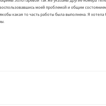
мы Золотаревой так же указаны другие номера телефоно
 воспользовавшись моей проблемой и общим состоянием
и якобы какая то часть работы была выполнена. Я хотела
ны.