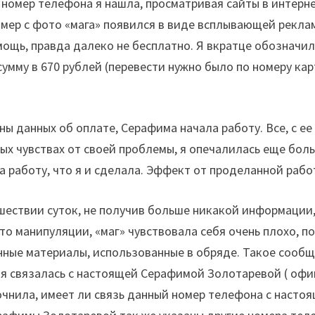
 номер телефона я нашла, просматривая сайты в интернет
номер с фото «мага» появился в виде всплывающей рекла
ощь, правда далеко не бесплатно. Я вкратце обозначила
мму в 670 рублей (перевести нужно было по номеру карт
ны данных об оплате, Серафима начала работу. Все, с ее
ых чувствах от своей проблемы, я опечалилась еще боль
а работу, что я и сделала. Эффект от проделанной рабо
шествии суток, не получив больше никакой информации, 
о манипуляции, «маг» чувствовала себя очень плохо, по
нные материалы, использованные в обряде. Такое сообщ
я связалась с настоящей Серафимой Золотаревой ( офиц
уточнила, имеет ли связь данный номер телефона с наст