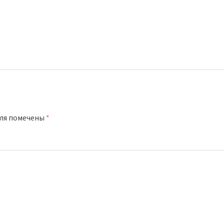
оля помечены
*