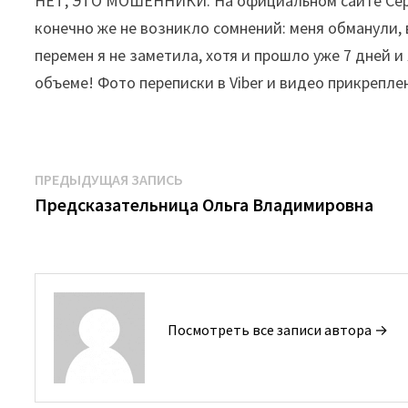
НЕТ, ЭТО МОШЕННИКИ. На официальном сайте Серафи
конечно же не возникло сомнений: меня обманули,
перемен я не заметила, хотя и прошло уже 7 дней 
объеме! Фото переписки в Viber и видео прикрепле
Навигация
Предыдущая
ПРЕДЫДУЩАЯ ЗАПИСЬ
запись:
Предсказательница Ольга Владимировна
по
записям
Посмотреть все записи автора →