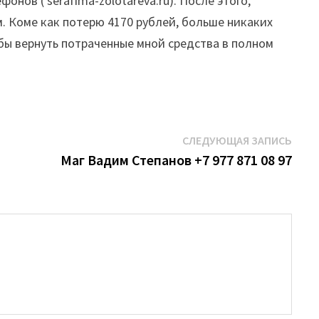
в ( serafima-zolotareva.ru). После этого,
. Коме как потерю 4170 рублей, больше никаких
 бы вернуть потраченные мной средства в полном
Сле
СЛЕДУЮЩАЯ ЗАПИСЬ
запи
Маг Вадим Степанов +7 977 871 08 97