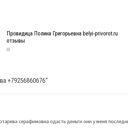
Провидица Полина Григорьевна belyi-privorot.ru
отзывы
ва +79256860676
”
отарева серафимовна одасть деньги они у меня последн