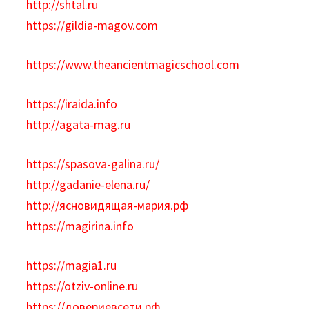
http://shtal.ru
https://gildia-magov.com
https://www.theancientmagicschool.com
https://iraida.info
http://agata-mag.ru
https://spasova-galina.ru/
http://gadanie-elena.ru/
http://ясновидящая-мария.рф
https://magirina.info
https://magia1.ru
https://otziv-online.ru
https://довериевсети.рф