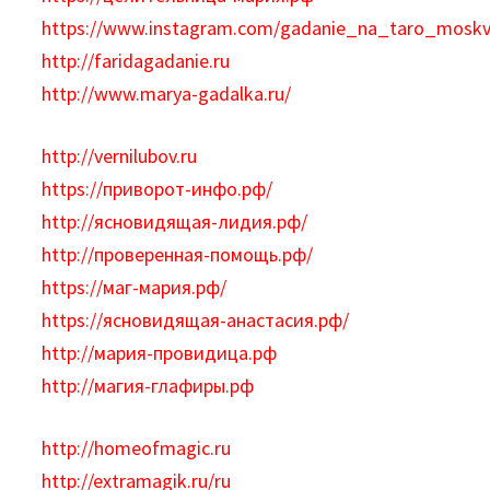
https://www.instagram.com/gadanie_na_taro_moskv
http://faridagadanie.ru
http://www.marya-gadalka.ru/
http://vernilubov.ru
https://приворот-инфо.рф/
http://ясновидящая-лидия.рф/
http://проверенная-помощь.рф/
https://маг-мария.рф/
https://ясновидящая-анастасия.рф/
http://мария-провидица.рф
http://магия-глафиры.рф
http://homeofmagic.ru
http://extramagik.ru/ru