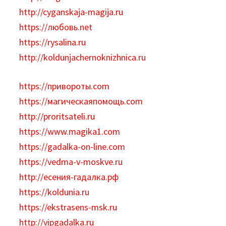
http://cyganskaja-magija.ru
https://любовь.net
https://rysalina.ru
http://koldunjachernoknizhnica.ru
https://привороты.com
https://магическаяпомощь.com
http://proritsateli.ru
https://www.magika1.com
https://gadalka-on-line.com
https://vedma-v-moskve.ru
http://есения-гадалка.рф
https://koldunia.ru
https://ekstrasens-msk.ru
http://vipgadalka.ru