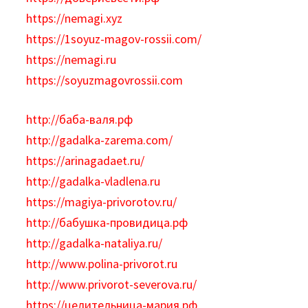
https://nemagi.xyz
https://1soyuz-magov-rossii.com/
https://nemagi.ru
https://soyuzmagovrossii.com
http://баба-валя.рф
http://gadalka-zarema.com/
https://arinagadaet.ru/
http://gadalka-vladlena.ru
https://magiya-privorotov.ru/
http://бабушка-провидица.рф
http://gadalka-nataliya.ru/
http://www.polina-privorot.ru
http://www.privorot-severova.ru/
https://целительница-мария.рф