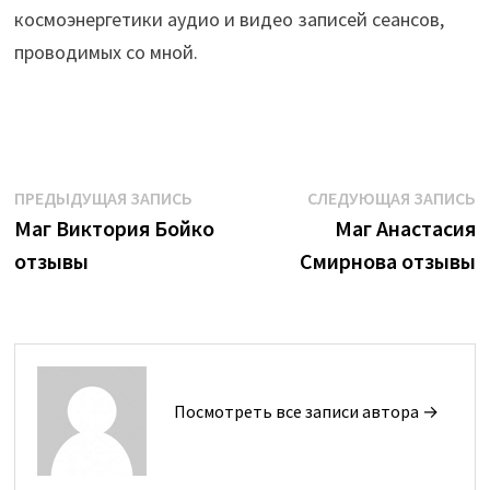
космоэнергетики аудио и видео записей сеансов,
проводимых со мной.
Навигация
Предыдущая
С
ПРЕДЫДУЩАЯ ЗАПИСЬ
СЛЕДУЮЩАЯ ЗАПИСЬ
запись:
з
Маг Виктория Бойко
Маг Анастасия
по
отзывы
Смирнова отзывы
записям
Посмотреть все записи автора →