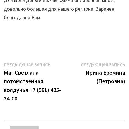
Для меня деньги важны, сумма оплаченная мной,
довольно большая для нашего региона. Заранее
благодарна Вам.
Навигация
Предыдущая
С
ПРЕДЫДУЩАЯ ЗАПИСЬ
СЛЕДУЮЩАЯ ЗАПИСЬ
запись:
з
Маг Светлана
Ирина Еремина
по
потомственная
(Петровна)
записям
колдунья +7 (961) 435-
24-00