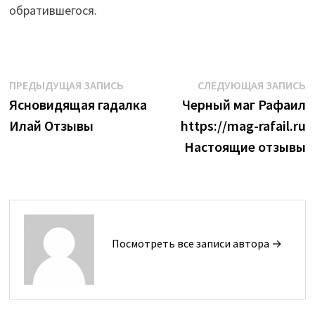
обратившегося.
Навигация
Предыдущая
С
ПРЕДЫДУЩАЯ ЗАПИСЬ
СЛЕДУЮЩАЯ ЗАПИСЬ
запись:
з
Ясновидящая гадалка
Черный маг Рафаил
по
Илай Отзывы
https://mag-rafail.ru
записям
Настоящие отзывы
Посмотреть все записи автора →