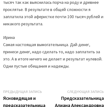
тысяч так как выяснилась порча на роду и древнее
проклятье. В результате в общей сложности я
заплатила этой аферистке почти 100 тысяч рублей и
никакого результата.
Ирина
Самая настоящая вымогательница. Дай денег,
принеси денег, надо сделать то, надо заплатить за
это. А в итоге ничего не делает и результат нулевой.
Одни пустые обещания и надежды.
Навигация
Предыдущая
С
ПРЕДЫДУЩАЯ ЗАПИСЬ
СЛЕДУЮЩАЯ ЗАПИСЬ
запись:
з
Ясновидящая и
Предсказательница
по
предсказательница
Алиана Александровна