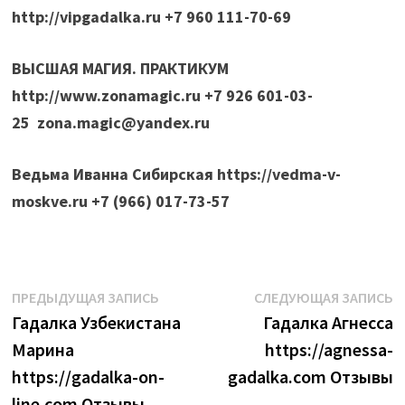
http://vipgadalka.ru +7 960 111-70-69
ВЫСШАЯ МАГИЯ. ПРАКТИКУМ
http://www.zonamagic.ru +7 926 601-03-
25
zona.magic@yandex.ru
Ведьма Иванна Сибирская https://vedma-v-
moskve.ru +7 (966) 017-73-57
Навигация
Предыдущая
С
ПРЕДЫДУЩАЯ ЗАПИСЬ
СЛЕДУЮЩАЯ ЗАПИСЬ
запись:
з
Гадалка Узбекистана
Гадалка Агнесса
по
Марина
https://agnessa-
записям
https://gadalka-on-
gadalka.com Отзывы
line.com Отзывы