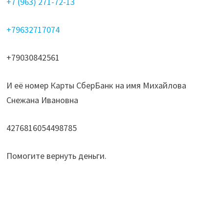
+7 (963) 271-72-13
+79632717074
+79030842561
И её номер Карты СберБанк на имя Михайлова
Снежана Ивановна
4276816054498785
Помогите вернуть деньги.