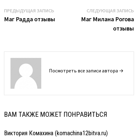
Навигация
Предыдущая
С
ПРЕДЫДУЩАЯ ЗАПИСЬ
СЛЕДУЮЩАЯ ЗАПИСЬ
запись:
з
Маг Радда отзывы
Маг Милана Рогова
по
отзывы
записям
Посмотреть все записи автора →
ВАМ ТАКЖЕ МОЖЕТ ПОНРАВИТЬСЯ
Виктория Комахина (komachina12bitva.ru)