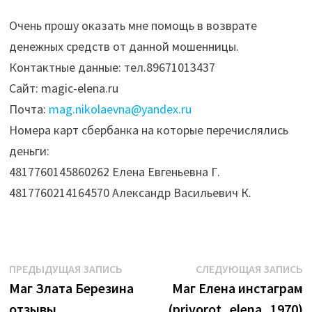
Очень прошу оказать мне помощь в возврате
денежных средств от данной мошенницы.
Контактные данные: тел.89671013437
Сайт: magic-elena.ru
Почта:
mag.nikolaevna@yandex.ru
Номера карт сбербанка на которые перечислялись
деньги:
4817760145860262 Елена Евгеньевна Г.
4817760214164570 Александр Васильевич К.
Навигация
Предыдущая
С
ПРЕДЫДУЩАЯ ЗАПИСЬ
СЛЕДУЮЩАЯ ЗАПИСЬ
запись:
з
Маг Злата Березина
Маг Елена инстаграм
по
отзывы
(privorot_elena_1970)