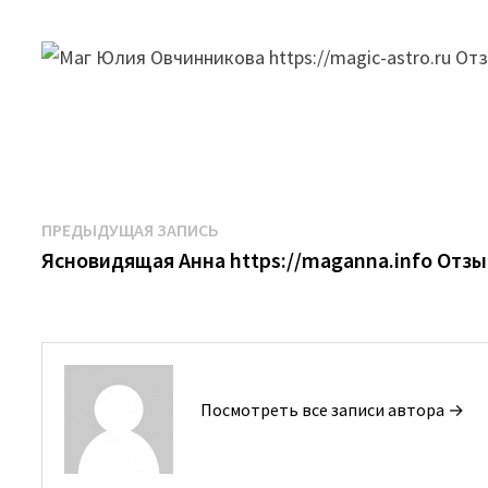
Навигация
Предыдущая
ПРЕДЫДУЩАЯ ЗАПИСЬ
запись:
Ясновидящая Анна https://maganna.info Отз
по
записям
Посмотреть все записи автора →