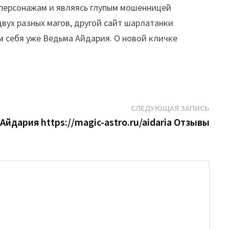
персонажам и являясь глупым мошенницей
вух разных магов, другой сайт шарлатанки
там себя уже Ведьма Айдария. О новой кличке
Сле
СЛЕДУЮЩАЯ ЗАПИСЬ
запи
Айдария https://magic-astro.ru/aidaria Отзывы