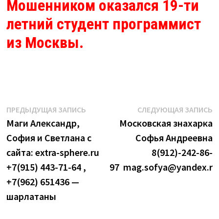
Мошенником оказался 19-ти
летний студент программист
из Москвы.
Навигация
Предыдущая
С
ПРЕДЫДУЩАЯ ЗАПИСЬ
СЛЕДУЮЩАЯ ЗАПИСЬ
запись:
з
Маги Александр,
Московская знахарка
по
София и Светлана с
Софья Андреевна
записям
сайта: extra-sphere.ru
8(912)-242-86-
+7(915) 443-71-64 ,
97 mag.sofya@yandex.ru
+7(962) 651436 —
шарлатаны