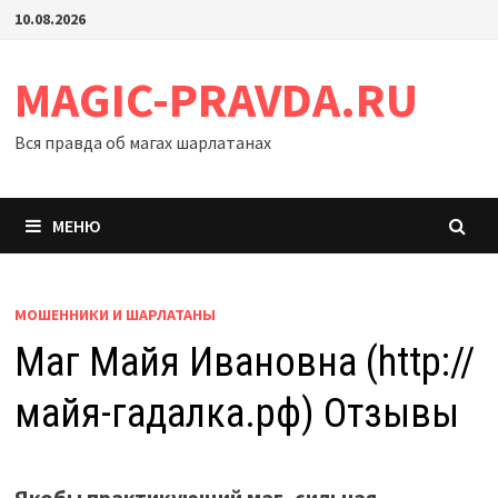
Перейти
10.08.2026
к
содержимому
MAGIC-PRAVDA.RU
Вся правда об магах шарлатанах
МЕНЮ
МОШЕННИКИ И ШАРЛАТАНЫ
Маг Майя Ивановна (http://
майя-гадалка.рф) Отзывы
Якобы практикующий маг, сильная