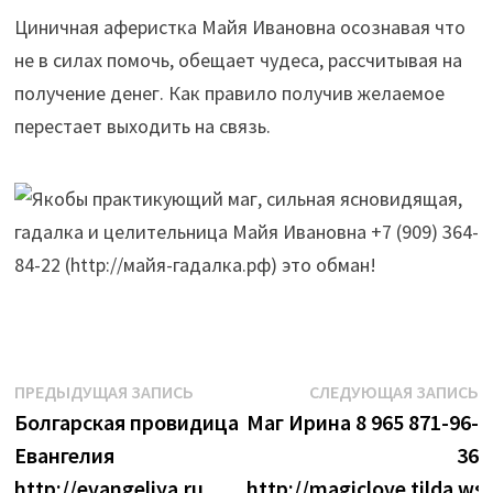
Циничная аферистка Майя Ивановна осознавая что
не в силах помочь, обещает чудеса, рассчитывая на
получение денег. Как правило получив желаемое
перестает выходить на связь.
Навигация
Предыдущая
С
ПРЕДЫДУЩАЯ ЗАПИСЬ
СЛЕДУЮЩАЯ ЗАПИСЬ
запись:
з
Болгарская провидица
Маг Ирина 8 965 871-96-
по
Евангелия
36
записям
http://evangeliya.ru
http://magiclove.tilda.ws