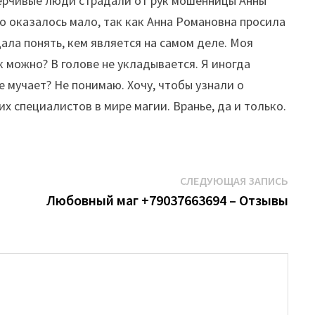
оверчивые люди страдали от рук мошенницы Анны
ого оказалось мало, так как Анна Романовна просила
дала понять, кем является на самом деле. Моя
к можно? В голове не укладывается. Я иногда
е мучает? Не понимаю. Хочу, чтобы узнали о
 специалистов в мире магии. Вранье, да и только.
Сле
СЛЕДУЮЩАЯ ЗАПИСЬ
запи
Любовный маг +79037663694 – Отзывы