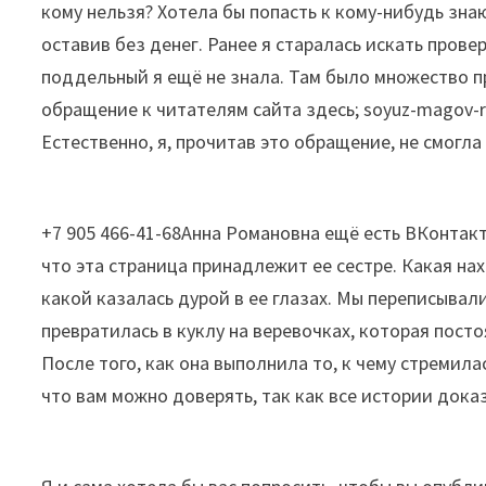
кому нельзя? Хотела бы попасть к кому-нибудь знаю
оставив без денег. Ранее я старалась искать провер
поддельный я ещё не знала. Там было множество п
обращение к читателям сайта здесь; soyuz-magov-ro
Естественно, я, прочитав это обращение, не смогла
+7 905 466-41-68
Анна Романовна ещё есть ВКонтакте
что эта страница принадлежит ее сестре. Какая нах
какой казалась дурой в ее глазах. Мы переписывал
превратилась в куклу на веревочках, которая пост
После того, как она выполнила то, к чему стремил
что вам можно доверять, так как все истории дока