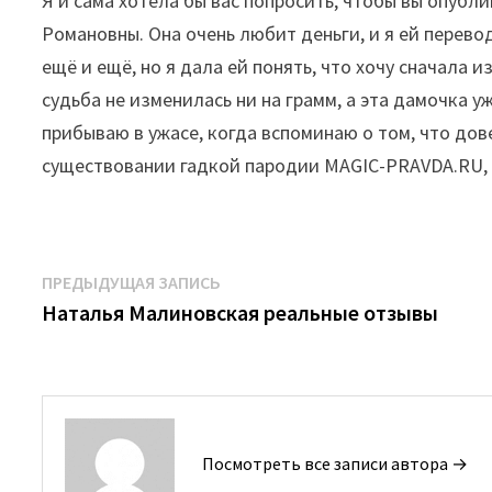
Я и сама хотела бы вас попросить, чтобы вы опубл
Романовны. Она очень любит деньги, и я ей переводи
ещё и ещё, но я дала ей понять, что хочу сначала 
судьба не изменилась ни на грамм, а эта дамочка 
прибываю в ужасе, когда вспоминаю о том, что дов
существовании гадкой пародии MAGIC-PRAVDA.RU, г
Навигация
Предыдущая
ПРЕДЫДУЩАЯ ЗАПИСЬ
запись:
Наталья Малиновская реальные отзывы
по
записям
Посмотреть все записи автора →