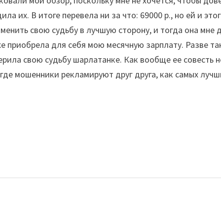
иковали мой обзор, поскольку мне не хочется, чтобы д
ла их. В итоге перевела ни за что: 69000 р., но ей и эт
изменить свою судьбу в лучшую сторону, и тогда она мне 
уже приобрела для себя мою месячную зарплату. Разве та
ерила свою судьбу шарлатанке. Как вообще ее совесть н
де мошенники рекламируют друг друга, как самых лучших