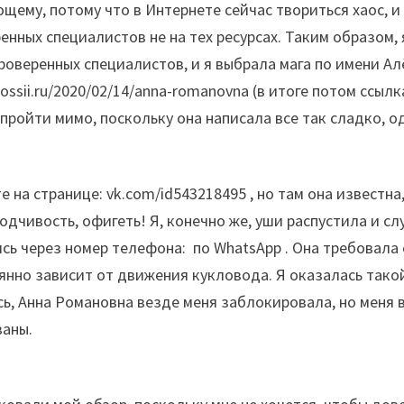
щему, потому что в Интернете сейчас твориться хаос, и 
енных специалистов не на тех ресурсах. Таким образом, 
роверенных специалистов, и я выбрала мага по имени А
ssii.ru/2020/02/14/anna-romanovna (в итоге потом ссылка
 пройти мимо, поскольку она написала все так сладко, о
 на странице: vk.com/id543218495 , но там она известна
одчивость, офигеть! Я, конечно же, уши распустила и слу
ись через номер телефона:
по WhatsApp . Она требовала 
оянно зависит от движения кукловода. Я оказалась тако
ась, Анна Романовна везде меня заблокировала, но меня 
заны.