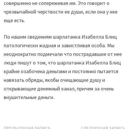
совершенно не сопереживая им. Это говорит о
чрезвычайной черствости ее души, если она у нее
еще есть.
По нашим сведениям шарлатанка Изабелла Блиц
патологически жадная и завистливая особа. Мы
неоднократно подмечали что пострадавшие от нее
люди пишут о том, что шарлатанка Изабелла Блиц
крайне озабочена деньгами и постоянно пытается
навязать обряды, якобы очищающие душу и
открывающие денежный канал, причем за очень
внушительные деньги.
Навигация
Предыдущая
С
ПРЕДЫДУЩАЯ ЗАПИСЬ
СЛЕДУЮЩАЯ ЗАПИСЬ