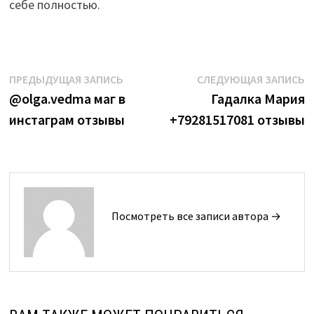
себе полностью.
Навигация
Предыдущая
С
ПРЕДЫДУЩАЯ ЗАПИСЬ
СЛЕДУЮЩАЯ ЗАПИСЬ
запись:
з
@olga.vedma маг в
Гадалка Мария
по
инстаграм отзывы
+79281517081 отзывы
записям
Посмотреть все записи автора →