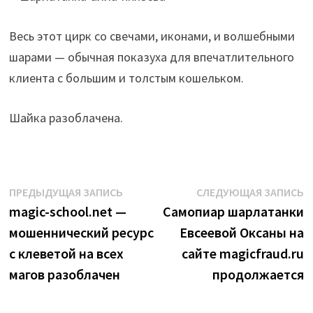
Весь этот цирк со свечами, иконами, и волшебными
шарами — обычная показуха для впечатлительного
клиента с большим и толстым кошельком.
Шайка разоблачена.
Навигация
Предыдущая
С
ПРЕДЫДУЩАЯ ЗАПИСЬ
СЛЕДУЮЩАЯ ЗАПИСЬ
запись:
з
magic-school.net —
Самопиар шарлатанки
по
мошеннический ресурс
Евсеевой Оксаны на
записям
с клеветой на всех
сайте magicfraud.ru
магов разоблачен
продолжается