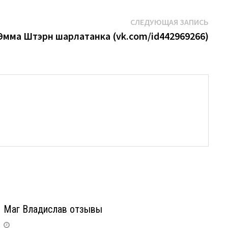
Сле
СЛЕДУЮЩАЯ ЗАПИСЬ
запи
Эмма Штэрн шарлатанка (vk.com/id442969266)
Маг Владислав отзывы