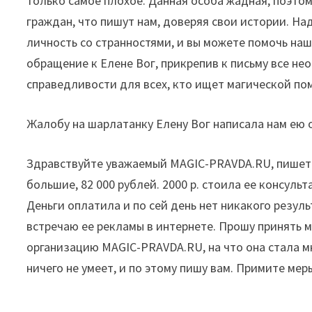
только самое плохое. Данная особа жадная, поэтом
граждан, что пишут нам, доверяя свои истории. Над
личность со странностями, и вы можете помочь на
обращение к Елене Вог, прикрепив к письму все не
справедливости для всех, кто ищет магической по
Жалобу на шарлатанку Елену Вог написала нам ею 
Здравствуйте уважаемый MAGIC-PRAVDA.RU, пишет ва
большие, 82 000 рублей. 2000 р. стоила ее консуль
Деньги оплатила и по сей день нет никакого резул
встречаю ее рекламы в интернете. Прошу принять м
организацию MAGIC-PRAVDA.RU, на что она стала мн
ничего не умеет, и по этому пишу вам. Примите мер