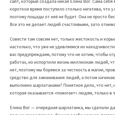
сайт, который создала некая Елена Вог. Сама себя 
короткое время поступило столько негатива, что у
поэтому пощады от неё не будет. Она не просто бе
Все это не делает людей счастливыми, зато отнимае
Совести там совсем нет, только жестокость и кор
настолько, что уже не удивляемся их находчивости
вас предупреждаем, потому что не хотим, чтобы о
работах, но испортили жизнь миллионам людей, что
нет, поэтому мы боремся за честность в магии, про
средство для заманивания людей, а потом начинаю
выполнено шарлатанами? Понятное дело, что нет, н
которая оказывается «помогает» людям, только в ч
Елена Вог — очередная шарлатанка, мы сделали да