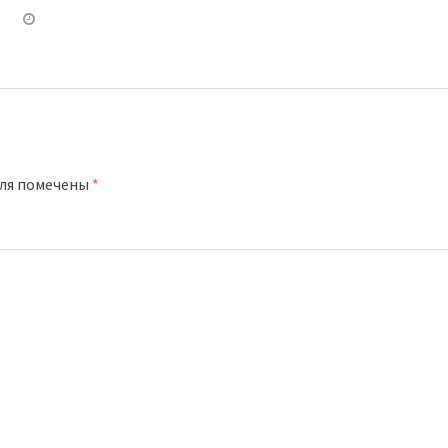
оля помечены
*