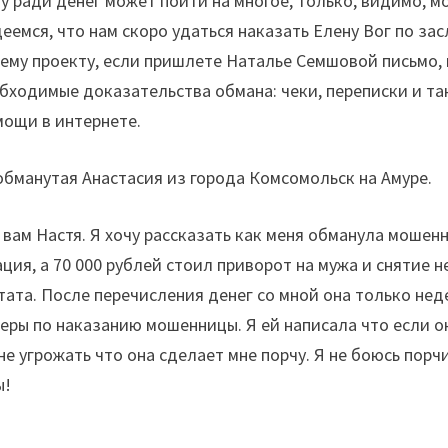
у ради денег может пойти на многое, только, видимо, м
еемся, что нам скоро удаться наказать Елену Вог по за
шему проекту, если пришлете Наталье Семшовой письмо,
обходимые доказательства обмана: чеки, переписки и т
мощи в интернете.
обманутая Анастасия из города Комсомольск на Амуре.
м Настя. Я хочу рассказать как меня обманула мошенни
тация, а 70 000 рублей стоил приворот на мужа и снятие 
ьтата. После перечисления денег со мной она только не
еры по наказанию мошенницы. Я ей написала что если она
е угрожать что она сделает мне порчу. Я не боюсь порч
ы!