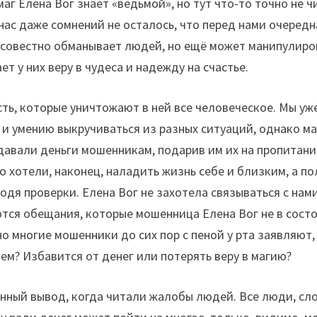
маг Елена Вог знает «ведьмой», но тут что-то точно не 
 нас даже сомнений не осталось, что перед нами очередн
ссовестно обманывает людей, но ещё может манипулиров
т у них веру в чудеса и надежду на счастье.
ысть, которые уничтожают в ней все человеческое. Мы у
 и умению выкручиваться из разных ситуаций, однако ма
тдавали деньги мошенникам, подарив им их на пропитани
 хотели, наконец, наладить жизнь себе и близким, а по
водя проверки. Елена Вог не захотела связываться с нами
тся обещания, которые мошенница Елена Вог не в сост
о многие мошенники до сих пор с пеной у рта заявляют
ем? Избавится от денег или потерять веру в магию?
нный вывод, когда читали жалобы людей. Все люди, сло