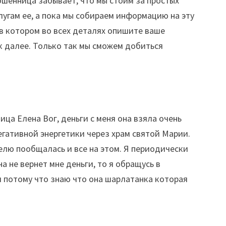
ошенница забывает, что мы стоим за простых
слугам ее, а пока мы собираем информацию на эту
 в котором во всех деталях опишите ваше
ак далее. Только так мы сможем добиться
ца Елена Вог, деньги с меня она взяла очень
негативной энергетики через храм святой Марии.
делю пообщалась и все на этом. Я периодически
 не вернет мне деньги, то я обращусь в
и потому что знаю что она шарлатанка которая