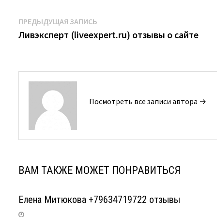
Навигация
Предыдущая
ПРЕДЫДУЩАЯ ЗАПИСЬ
запись:
Ливэксперт (liveexpert.ru) отзывы о сайте
по
записям
Посмотреть все записи автора →
ВАМ ТАКЖЕ МОЖЕТ ПОНРАВИТЬСЯ
Елена Митюкова +79634719722 отзывы