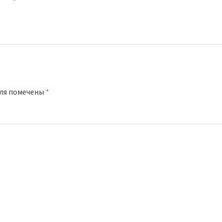
оля помечены
*