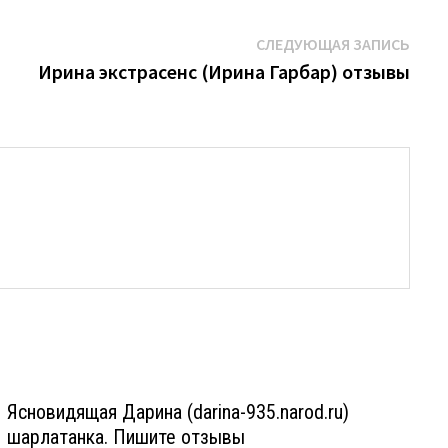
Сле
СЛЕДУЮЩАЯ ЗАПИСЬ
запи
Ирина экстрасенс (Ирина Гарбар) отзывы
Ясновидящая Дарина (darina-935.narod.ru)
шарлатанка. Пишите отзывы